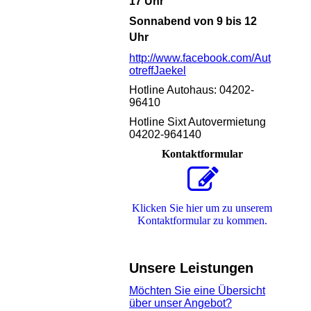
17 Uh
r
Sonnabend von 9 bis 12
Uhr
http://www.facebook.com/Aut
otreffJaekel
Hotline Autohaus: 04202-
96410
Hotline Sixt Autovermietung
04202-964140
Kontaktformular
Klicken Sie hier um zu unserem
Kon­takt­for­mu­lar zu kommen.
Unsere Leistungen
Möchten Sie eine Übersicht
über unser Angebot?